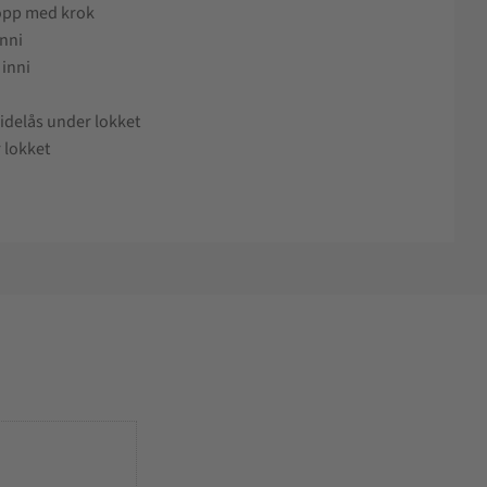
 opp med krok
inni
 inni
idelås under lokket
 lokket