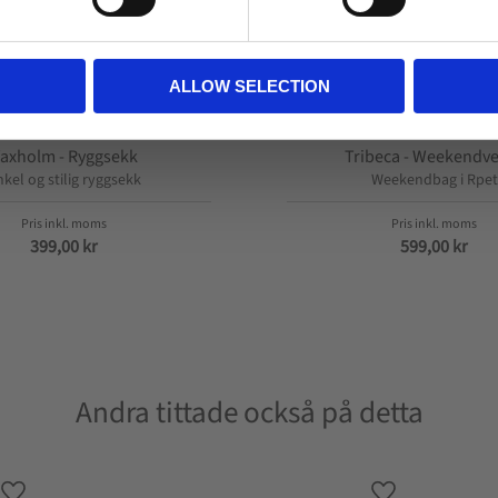
ALLOW SELECTION
axholm - Ryggsekk
Tribeca - Weekendv
kel og stilig ryggsekk
Weekendbag i Rpet
399,00
kr
599,00
kr
Andra tittade också på detta