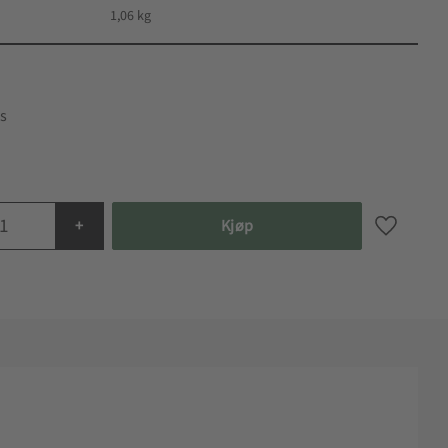
1,06 kg
+
Kjøp
Lagre som