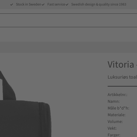
Stock in Sweden
Fast service
Swedish design & quality since 1983
Vitoria
Luksuriøs toa
Artikkelnr.
Namn
Måle b*d*h
Materiale
Volume
Vekt
Farger