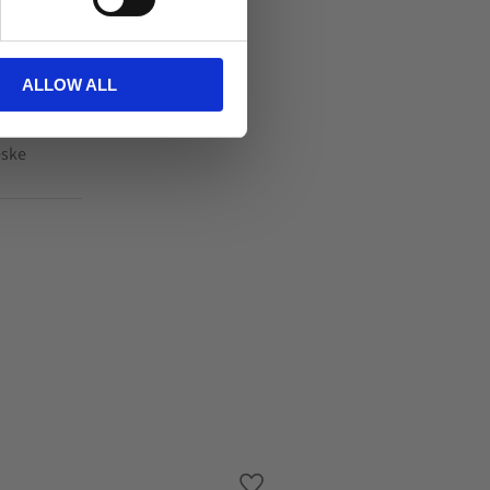
ALLOW ALL
eske