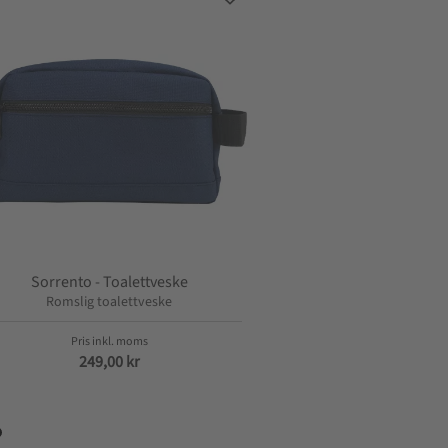
itt
Lagre som favoritt
Sorrento - Toalettveske
Romslig toalettveske
249,00
kr