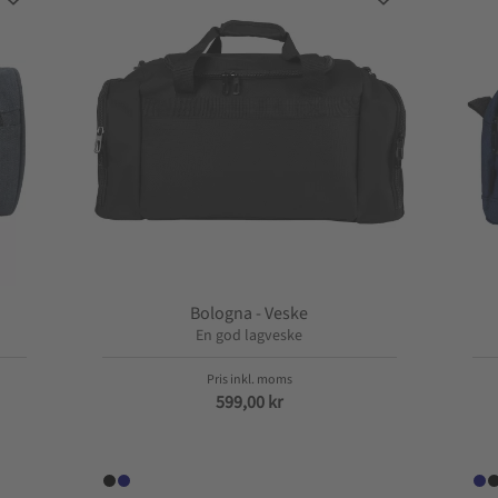
Lagre som favoritt
Lagre som favor
Bologna - Veske
En god lagveske
599,00
kr