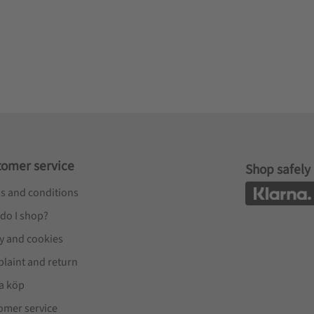
tomer service
Shop safely
s and conditions
do I shop?
cy and cookies
laint and return
a köp
omer service