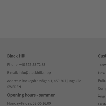
Black Hill
Cus
Phone: +46 522-58 72 88
Term
E-mail: info@blackhill.shop
How 
Poli
Address: Backegårdsvägen 1, 459 30 Ljungskile
SWEDEN
Comp
Opening hours - summer
Ångr
Monday-Friday: 08.00-16.00
Cust