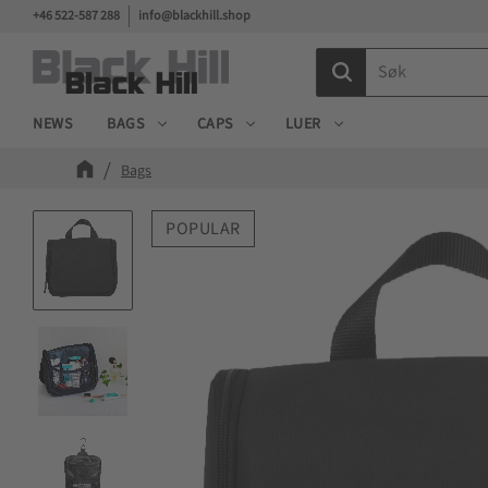
+46 522-587 288
info@blackhill.shop
NEWS
BAGS
CAPS
LUER
Bags
POPULAR