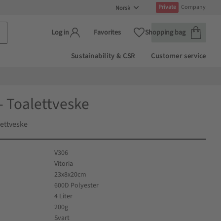
Private
Company
Handlekur
Favoritter
Favorites
Shopping bag
Log in
Sustainability & CSR
Customer service
 - Toalettveske
lettveske
V306
Vitoria
23x8x20cm
600D Polyester
4 Liter
200g
Svart