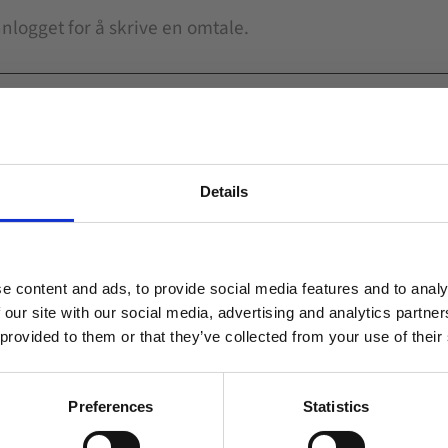
Details
Related
Welcome to blackhill.se
Do you want to shop as a business or private
e content and ads, to provide social media features and to analy
individual?
Lagre som favoritt
 our site with our social media, advertising and analytics partn
 provided to them or that they’ve collected from your use of their
Business
Private
Preferences
Statistics