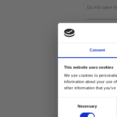
Consent
This website uses cookies
We use cookies to personalis
information about your use of
other information that you’ve
C
Necessary
o
n