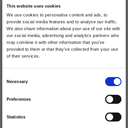
This website uses cookies
We use cookies to personalise content and ads, to
provide social media features and to analyse our traffic.
We also share information about your use of our site with
our social media, advertising and analytics partners who
may combine it with other information that you’ve
Välkommen till blackhill.se
provided to them or that they’ve collected from your use
of their services.
Vill du handla som företag eller privatperson?
C
Företag
Necessary
o
n
Privat
s
Preferences
e
n
t
Statistics
S