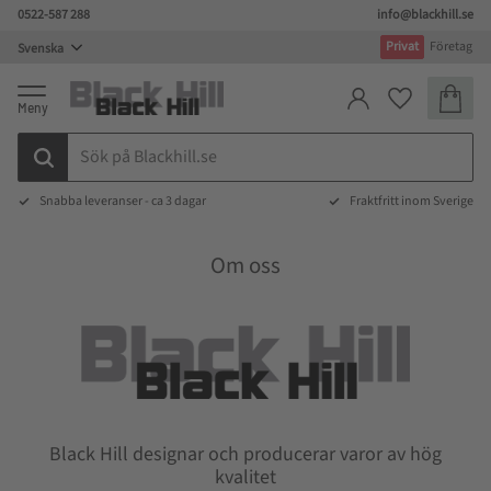
0522-587 288
info@blackhill.se
Meny
Privat
Företag
Kundva
Favoriter
Snabba leveranser - ca 3 dagar
Fraktfritt inom Sverige
Om oss
Black Hill designar och producerar varor av hög
kvalitet