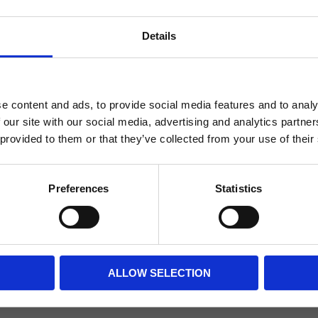
Details
Du
Välkommen till blackhill.se
Vill du handla som företag eller privatperson?
e content and ads, to provide social media features and to analy
 our site with our social media, advertising and analytics partn
 provided to them or that they’ve collected from your use of their
Företag
Privat
ofia Gregerstam N.
Preferences
Statistics
in favorit keps någonsin! Den är skön, sitter lagom långt ner på huv
ra i de flesta väder - även när man t.ex kör öppen båt. Kan varmt 
ade önskat den kom i fler storlekar bara, då jag få dra ihop den ga
ak.
ALLOW SELECTION