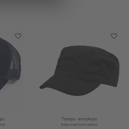
Lägg till i favoriter
Lägg till
eps
Tampa - armykeps
ster
Keps med kort skärm