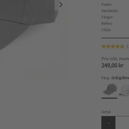
Foder
Sandwich
Färger
Reflex
CO2e
249,00
kr
Färg :
Grå/gråm
Antal
-