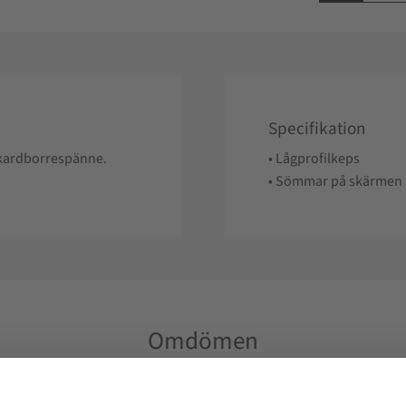
Specifikation
h kardborrespänne.
• Lågprofilkeps
• Sömmar på skärmen
Omdömen
Produktens betyg
Baserat på 1 betyg.