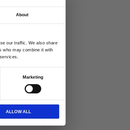
About
se our traffic. We also share
ers who may combine it with
 services.
Marketing
udet och sitter
rekommendera!
nska mycket där
ALLOW ALL