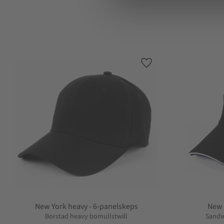
l
e
c
t
i
o
Lägg till i favoriter
n
New York heavy - 6-panelskeps
New 
Borstad heavy bomullstwill
Sandw