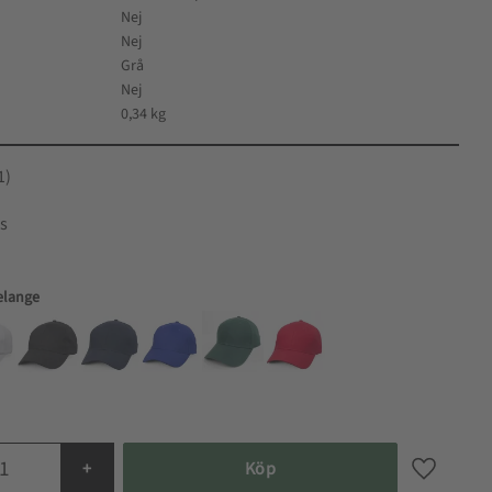
Nej
Nej
Grå
Nej
0,34 kg
1
elange
+
Köp
Lägg till i