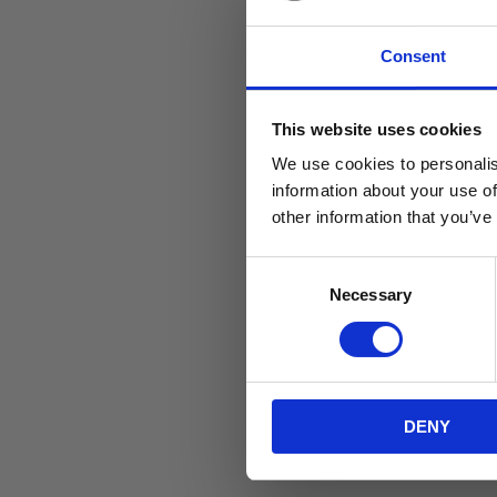
Consent
This website uses cookies
We use cookies to personalis
information about your use of
other information that you’ve
C
S
Necessary
o
Perfekt
M
n
b
s
H
e
b
n
DENY
t
S
e