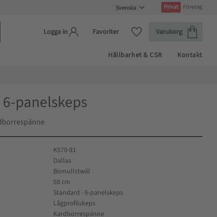
Privat
Företag
Kundvagn
Favoriter
Favoriter
Varukorg
Logga in
Hållbarhet & CSR
Kontakt
- 6-panelskeps
dborrespänne
K570-81
Dallas
Bomullstwill
58 cm
Standard - 6-panelskeps
Lågprofilskeps
Kardborrespänne