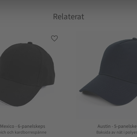
Relaterat
Lägg till i favoriter
Mexico - 6-panelskeps
Austin - 5-panelsk
ich och kardborrespänne
Baksida av nät i polye