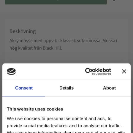
Lägg till i
Beskrivning
Akrylmössa med uppvik - klassisk sotarmössa. Mössa i
hög kvalitet från Black Hill.
Specifikation
• ca 21 cm hög
Consent
Details
About
• Mössa i akryl
• Dubbelstickad
This website uses cookies
• Finstickad mössa
• Ribbstickat uppvik
We use cookies to personalise content and ads, to
• Snygg att sätta etikett på
provide social media features and to analyse our traffic.
We also share information about your use of our site with