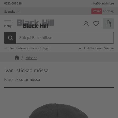
0522-587 288
info@blackhill.se
Meny
Privat
Företag
Kundva
Favoriter
Snabba leveranser - ca 3 dagar
Fraktfritt inom Sverige
Mössor
Ivar - stickad mössa
Klassisk sotarmössa