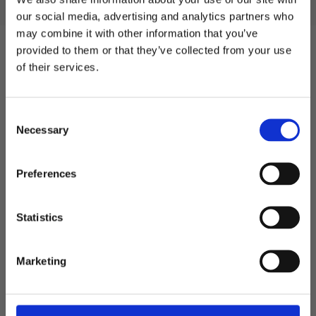
our social media, advertising and analytics partners who
may combine it with other information that you’ve
Välkommen till blackhill.se
provided to them or that they’ve collected from your use
Omdömen
of their services.
Vill du handla som företag eller privatperson?
Du
C
Företag
Necessary
o
n
Privat
s
Preferences
e
n
t
Statistics
S
e
Marketing
l
e
Relaterat
c