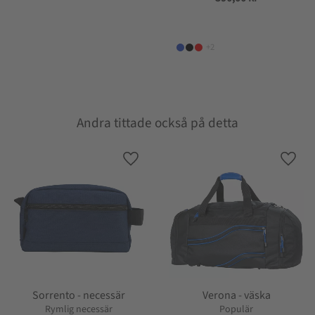
+2
Andra tittade också på detta
Lägg till i favoriter
Lägg t
Sorrento - necessär
Verona - väska
Rymlig necessär
Populär