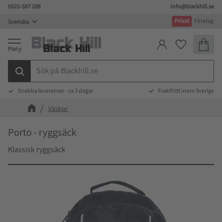
0522-587 288
info@blackhill.se
Meny
Privat
Företag
Kundva
Favoriter
Snabba leveranser - ca 3 dagar
Fraktfritt inom Sverige
Väskor
Porto - ryggsäck
Klassisk ryggsäck