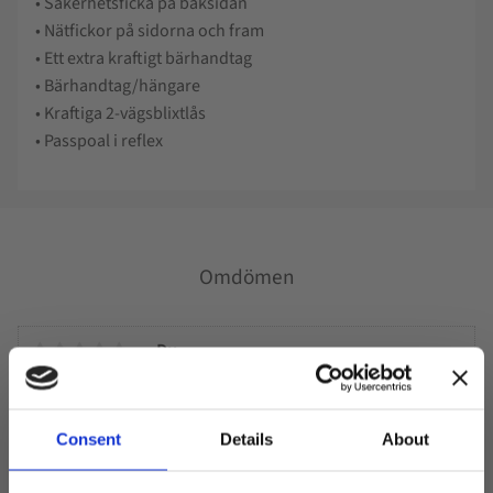
• Säkerhetsficka på baksidan
• Nätfickor på sidorna och fram
• Ett extra kraftigt bärhandtag
• Bärhandtag/hängare
• Kraftiga 2-vägsblixtlås
• Passpoal i reflex
Omdömen
Du
Consent
Details
About