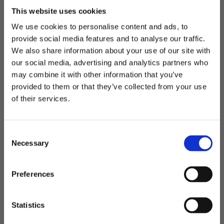
This website uses cookies
We use cookies to personalise content and ads, to
provide social media features and to analyse our traffic.
We also share information about your use of our site with
Relaterat
our social media, advertising and analytics partners who
may combine it with other information that you’ve
Välkommen till blackhill.se
provided to them or that they’ve collected from your use
Lägg till i favoriter
Lägg t
of their services.
Vill du handla som företag eller privatperson?
C
Företag
Necessary
o
n
Privat
s
Preferences
Cortina - ryggsäck
Torino - ryggsäck
e
En lätt sport/fritidsryggsäck
Rymlig ryggsäck
n
t
Statistics
S
649,00
kr
549,00
kr