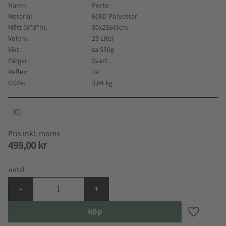
Namn
Porto
Material
600D Polyester
Mått (b*d*h)
30x23x43cm
Volym
23 Liter
Vikt
ca 550g
Färger
Svart
Reflex
Ja
CO2e
3,04 kg
0
499,00
kr
Antal
-
+
Köp
Lägg till i