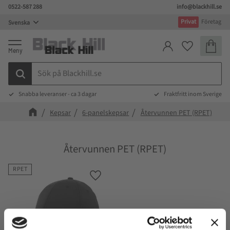
0522-587 288
info@blackhill.se
Meny
Privat
Företag
Kundva
Favoriter
Snabba leveranser - ca 3 dagar
Fraktfritt inom Sverige
Kepsar
6-panelskepsar
Återvunnen PET (RPET)
Återvunnen PET (RPET)
RPET
Lägg till i favoriter