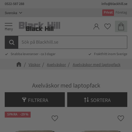
0522-587 288
info@blackhill.se
Meny
Privat
Företag
Kundva
Favoriter
Snabba leveranser - ca 3 dagar
Fraktfritt inom Sverige
Väskor
Axelväskor
Axelväskor med laptopfack
Axelväskor med laptopfack
FILTRERA
SORTERA
SPARA
29
%
Lägg till i favoriter
Lägg t