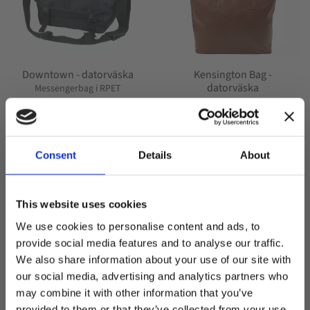
Downtown - datorväska
Kensington Bag -
datorväska
Messengerbag i RPET
Snygg datorväska
599,00
kr
749,00
kr
Consent
Details
About
This website uses cookies
We use cookies to personalise content and ads, to
provide social media features and to analyse our traffic.
SPARA
23
%
Lägg till i favoriter
Lägg t
We also share information about your use of our site with
our social media, advertising and analytics partners who
may combine it with other information that you’ve
Välkommen till blackhill.se
provided to them or that they’ve collected from your use