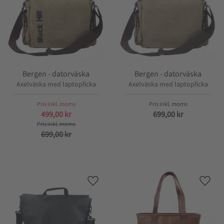
Bergen - datorväska
Bergen - datorväska
Axelväska med laptopficka
Axelväska med laptopficka
499,00
kr
699,00
kr
699,00
kr
Lägg till i favoriter
Lägg t