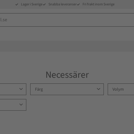
Lager i Sverige
Snabba leveranser
Fri frakt inom Sverige
Necessärer
Färg
Volym
5
Antracit
1
Marin
1
Svart
4
1-10 liter
5
et/RPET
1