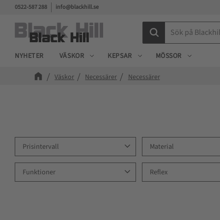
0522-587 288
info@blackhill.se
NYHETER
VÄSKOR
KEPSAR
MÖSSOR
Väskor
Necessärer
Necessärer
Prisintervall
Material
249
349
PVC-fri
1
Polyester
Funktioner
Reflex
Tarpualin
1
Återvunn
Dold ficka för märkning
2
Nej
1