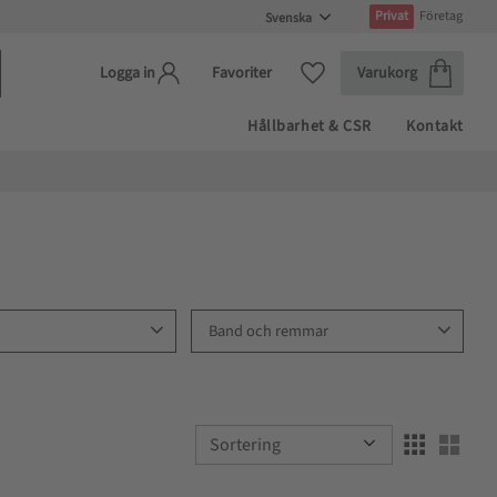
Privat
Företag
Kundvagn
Favoriter
Favoriter
Varukorg
Logga in
Hållbarhet & CSR
Kontakt
Band och remmar
Bärhandtag
4
Välj sortering
Välj 