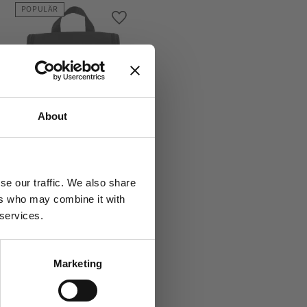
POPULÄR
l i favoriter
Lägg till i favoriter
About
Vitoria - necessär
Necessär med
upphängningskrok
se our traffic. We also share
ers who may combine it with
299,00
kr
 services.
Marketing