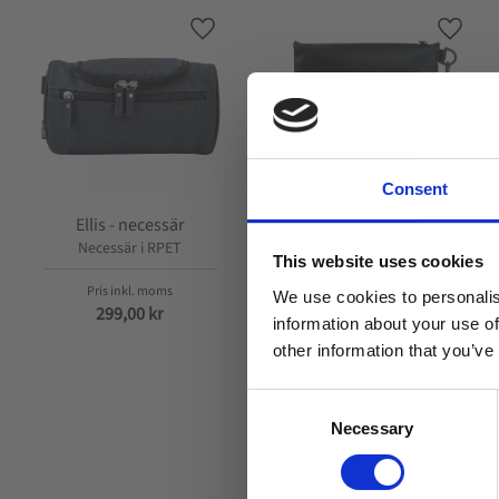
Lägg till i favoriter
Lägg ti
Consent
Ellis - necessär
Octo case - fodral
Necessär i RPET
Vattentätt fodral
This website uses cookies
We use cookies to personalis
299,00
kr
349,00
kr
information about your use of
other information that you’ve
C
Necessary
o
n
s