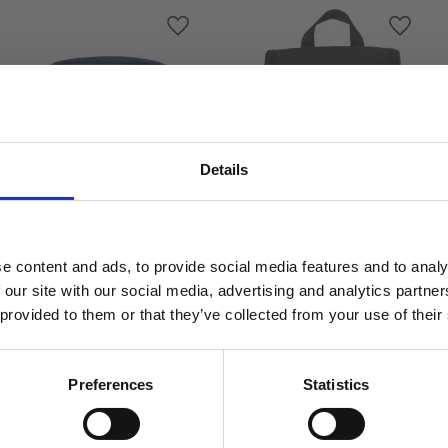
ll i favoriter
Lägg till i favoriter
Lägg til
Details
Sorrento - necessär
Vitoria - necessär
Välkommen till blackhill.se
Rymlig necessär
Necessär med
upphängningskrok
Vill du handla som företag eller privatperson?
e content and ads, to provide social media features and to analy
249,00
kr
 our site with our social media, advertising and analytics partn
299,00
kr
 provided to them or that they’ve collected from your use of their
Företag
Privat
Preferences
Statistics