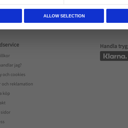
ALLOW SELECTION
dservice
Handla tryg
illkor
handlar jag?
cy och cookies
r och reklamation
a köp
akt
 sidor
ss