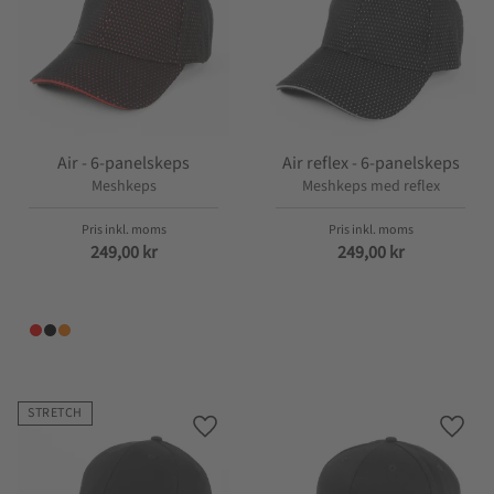
Air - 6-panelskeps
Air reflex - 6-panelskeps
Meshkeps
Meshkeps med reflex
249,00
kr
249,00
kr
STRETCH
Lägg till i favoriter
Lägg t