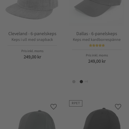
Cleveland - 6-panelskeps
Dallas - 6-panelskeps
Keps i ull med snapback
Keps med kardborrespänne
249,00
kr
249,00
kr
+4
RPET
Lägg till i favoriter
Lägg t