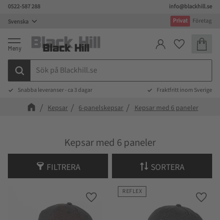
0522-587 288
info@blackhill.se
Meny
Privat
Företag
Kundva
Favoriter
Snabba leveranser - ca 3 dagar
Fraktfritt inom Sverige
Kepsar
6-panelskepsar
Kepsar med 6 paneler
Kepsar med 6 paneler
FILTRERA
SORTERA
REFLEX
Lägg till i favoriter
Lägg t