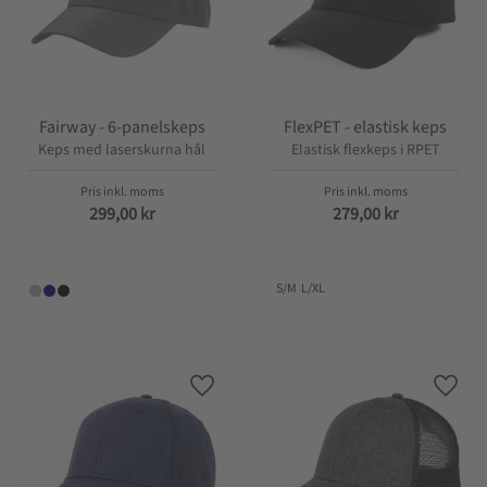
Fairway - 6-panelskeps
FlexPET - elastisk keps
Keps med laserskurna hål
Elastisk flexkeps i RPET
299,00
kr
279,00
kr
S/M
L/XL
Lägg till i favoriter
Lägg t