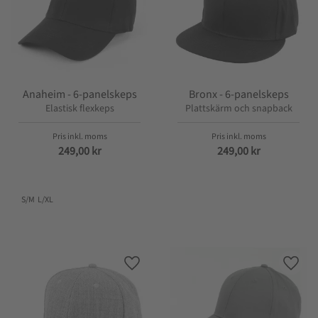
Anaheim - 6-panelskeps
Bronx - 6-panelskeps
Elastisk flexkeps
Plattskärm och snapback
249,00
kr
249,00
kr
S/M
L/XL
Lägg till i favoriter
Lägg t