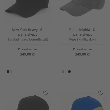
New York heavy - 6-
Philadelphia - 6-
panelskeps
panelskeps
Borstad heavy bomullstwill
Keps i kraftig akryl
249,00
kr
249,00
kr
Lägg till i favoriter
Lägg t