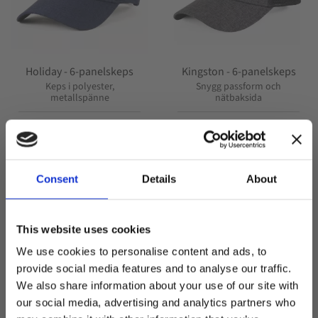
Holiday - 6-panelskeps
Kingston - 6-panelskeps
Keps i polyester,
Snygg passform och
metallspänne
nätbaksida
249,00
kr
249,00
kr
Consent
Details
About
This website uses cookies
LYOCELL
We use cookies to personalise content and ads, to
Lägg till i favoriter
Lägg t
provide social media features and to analyse our traffic.
We also share information about your use of our site with
our social media, advertising and analytics partners who